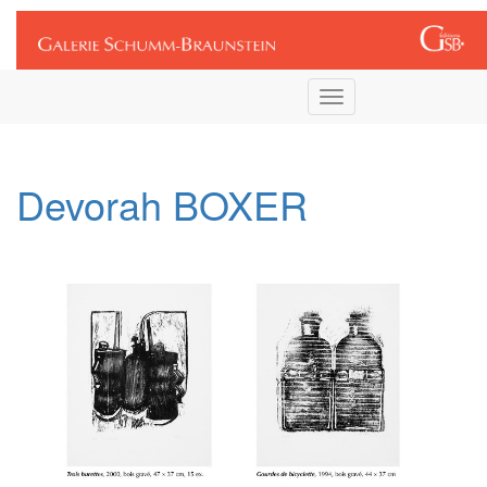
Connexion
Toggle
navigation
Devorah BOXER