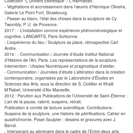
Collection "L'Univers Esthétique" / L'Harmattan.
- Végétations et accroissement dans l’œuvre d’Henrique Oliveira,
Galerie Le Point Fort, Strasbourg.
- Passer au blanc, l’état des choses dans la sculpture de Cy
Twombly, P. U. de Provence.
2017 : - L’installation comme expérience phénoménologique et
cognitive, LANGARTS, Paris Sorbonne.
- L’expérience du lieu / Sculpture as place, rétrospective Carl
Andre.
2014 : - Communication / Journée d’étude Institut National
d’Histoire de l’Art, Paris. Les représentations de la sculpture.
Intervention : Utopies Numériques et pragmatique d’atelier.
- Communication / Journées d’étude L’altération dans la création
contemporaine, organisées par le Laboratoire d’Études en
Sciences des Arts, sous la direction de S. Coëllier et Khalil
M’Rabet, Université d’Aix-Marseille.
2012 : Parution aux Publications de l’Université de Saint-Étienne :
L’art de la pause, ralenti, suspens, retrait.
Publication à comité de lecture scientifique. Contributions :
Suspens de la sculpture, une histoire de pétrifications. Cahier en
quadrichromie, Poser-Sculpter : dessins et gravures avec J.
Barral.
- Intervenant au séminaire dans le cadre de l’Entre-deux arts,