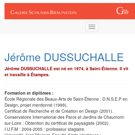
Connexion
Toggle
navigation
Jérôme DUSSUCHALLE
Jérôme DUSSUCHALLE est né en 1974, à Saint-Étienne. Il vit
et travaille à Étampes.
Formation et diplômes :
École Régionale des Beaux-Arts de Saint-Étienne : D.N.S.E.P en
Design, projet mentionné (1999),
Certificat de Recherche et de Création en Design (2001).
Conservatoire International des Parcs et Jardins de Chaumont-
sur-Loire : Obtention du certificat de paysagiste (2002).
I.U.F.M : 2004-2005 : professeur stagiaire.
Université Jean Monnet, Faculté d’arts-plastiques :